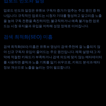
업로드 빈도와 일정
업로드 빈도와 일정은 유튜브 구독자 증가가 멈추는 주요 원인 중 하
나입니다. 규칙적인 업로드는 시청자 기대를 형성하고 알고리즘 노출
을 높여 구독 전환을 촉진하지만, 불규칙하거나 예측 불가능한 업로
드는 시청 유지율과 유입을 저하해 성장 정체로 이어집니다.
검색 최적화(SEO) 미흡
검색 최적화(SEO) 미흡은 유튜브 영상이 검색·추천에 잘 노출되지 않
아 신규 구독자 유입이 줄어드는 주요 원인입니다. 제목·설명·태그·자
막에 적절한 키워드가 부족하거나 검색 의도에 맞지 않는 메타데이터
를 사용하면 클릭과 노출 기회를 잃기 쉬우므로, 키워드 분석과 메타
정보 개선으로 노출을 늘리는 것이 필요합니다.
시청 유지율(Watch Time) 저하
시청 유지율(Watch Time) 저하는 유튜브 구독자 증가가 멈추는 주요
원인 중 하나로, 시청자가 영상을 끝까지 보지 않으면 알고리즘 추천
과 구독 전환 기회가 크게 줄어듭니다. 명확한 타깃 부재·일관성 없는
주제·제작 품질 저하·매력 없는 썸네일·제목·불규칙한 업로드·검색 최