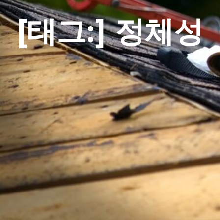
[태그:]
정체성