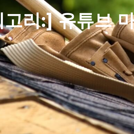
테고리:]
유튜브 